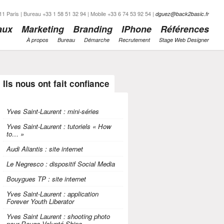
1 Paris | Bureau +33 1 58 51 32 94 | Mobile +33 6 74 53 92 54 |
dguez@back2basic.fr
aux
Marketing
Branding
IPhone
Références
À propos
Bureau
Démarche
Recrutement
Stage Web Designer
Ils nous ont fait confiance
Yves Saint-Laurent : mini-séries
Yves Saint-Laurent : tutoriels « How
to… »
Audi Aliantis : site internet
Le Negresco : dispositif Social Media
Bouygues TP : site internet
Yves Saint-Laurent : application
Forever Youth Liberator
Yves Saint Laurent : shooting photo
pour Rouge Volupté Shine