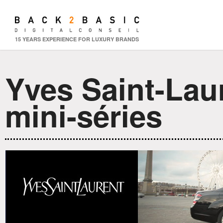
15 YEARS EXPERIENCE FOR LUXURY BRANDS
David Guez | 33, rue du Faubourg Sai
Yves Saint-Laur
Accueil
Stratégie
Rés
mini-séries