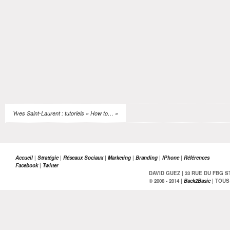
Yves Saint-Laurent : tutoriels « How to… »
Accueil
|
Stratégie
|
Réseaux Sociaux
|
Marketing
|
Branding
|
IPhone
|
Références
Facebook
|
Twitter
DAVID GUEZ | 33 RUE DU FBG ST A
© 2008 - 2014 |
Back2Basic
| TOUS