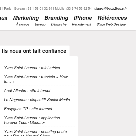
1 Paris | Bureau +33 1 58 51 32 94 | Mobile +33 6 74 53 92 54 |
dguez@back2basic.fr
aux
Marketing
Branding
IPhone
Références
À propos
Bureau
Démarche
Recrutement
Stage Web Designer
Ils nous ont fait confiance
Yves Saint-Laurent : mini-séries
Yves Saint-Laurent : tutoriels « How
to… »
Audi Aliantis : site internet
Le Negresco : dispositif Social Media
Bouygues TP : site internet
Yves Saint-Laurent : application
Forever Youth Liberator
Yves Saint Laurent : shooting photo
pour Rouge Volupté Shine