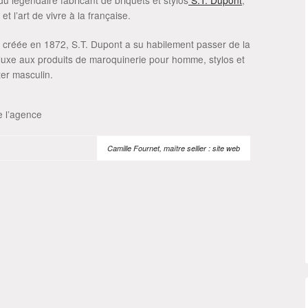
u légendaire fabricant de briquets et stylos
S.T. Dupont
,
et l’art de vivre à la française.
 créée en 1872, S.T. Dupont a su habilement passer de la
de luxe aux produits de maroquinerie pour homme, stylos et
ter masculin.
de l’agence
Camille Fournet, maître sellier : site web